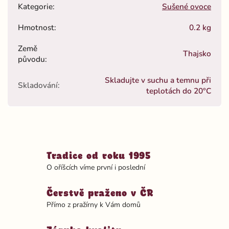
Kategorie
:
Sušené ovoce
Hmotnost
:
0.2 kg
Země
Thajsko
původu
:
Skladujte v suchu a temnu při
Skladování
:
teplotách do 20°C
Tradice od roku 1995
O oříšcích víme první i poslední
Čerstvě praženo v ČR
Přímo z pražírny k Vám domů