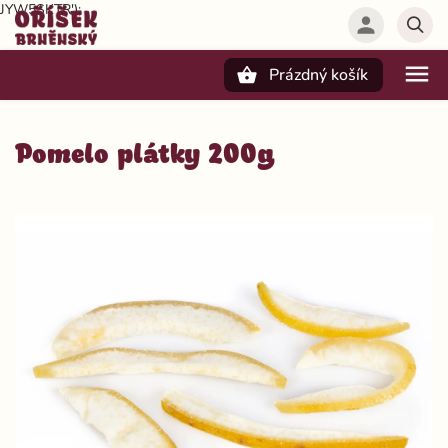
JYW5SKTR');
Prázdný košík
Hledat
Pomelo plátky 200g