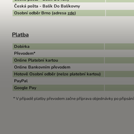
Česká pošta - Balík Do Balíkovny
Osobní odběr Brno (adresa
zde
)
Platba
Dobírka
Převodem*
Online Platební kartou
Online Bankovním převodem
Hotově Osobní odběr (nelze platební kartou)
PayPal
Google Pay
*
V případě platby převodem začne příprava objednávky po připsání