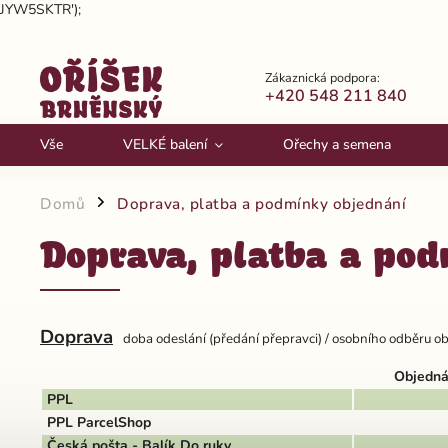
JYW5SKTR');
Zákaznická podpora:
+420 548 211 840
Vše
VELKÉ balení
Ořechy a semena
Domů
Doprava, platba a podmínky objednání
/
Doprava, platba a pod
Doprava
doba odeslání (předání přepravci) / osobního odběru o
Objedná
PPL
PPL ParcelShop
Česká pošta - Balík Do ruky