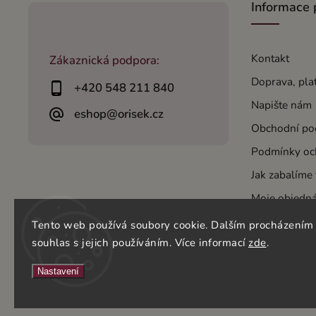
Informace 
Kontakt
Zákaznická podpora:
Doprava, pla
+420 548 211 840
Napište nám
eshop@orisek.cz
Obchodní po
Podmínky oc
Jak zabalíme
Moje objedn
Tento web používá soubory cookie. Dalším procházením
souhlas s jejich používáním. Více informací
zde
.
Copyright 2026
OŘÍŠEK s.r.o.
. Všechna práva vyhrazena.
Nastavení
Vytvořil
Shoptet
| Design
Shoptak.cz