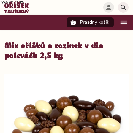
JYW5SKTR');
Prázdný košík
Hledat
Mix oříšků a rozinek v dia
polevách 2,5 kg