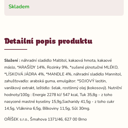
Skladem
Detailní popis produktu
Složení :
náhradní sladidlo Maltitol, kakaová hmota, kakaové
máslo, *ARAŠÍDY 14%, Rozinky 9%, *sušené plnotučné MLÉKO,
*LÍSKOVÁ JÁDRA 4%, *MANDLE 4%, náhradní sladidlo Mannitol,
zahušťovadlo: arabská guma, emulgátor: *SOJOVÝ lecitin,
vanilkový extrakt, leštidlo: šelak, rostlinný olej (kokosový). Nutriční
hodnoty/100g : Energie 2278 kJ/ 547 kcal, Tuk 35,8g - z toho
nasycené mastné kyseliny 15,9g,Sacharidy 41,5g - z toho cukr
14,5g, Vláknina 6,5g, Bílkoviny 11,5g, Sůl 30mg.
OŘÍŠEK s.r.o., Šmahova 1371/46, 627 00 Brno