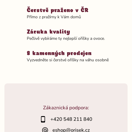
Čerstvě praženo v ČR
Přímo z pražírny k Vám domů
Záruka kvality
Pečlivě vybíráme ty nejlepší oříšky a ovoce.
8 kamenných prodejen
Vyzvedněte si čerstvé oříšky na váhu osobně
Zákaznická podpora:
+420 548 211 840
eshop@orisek.cz