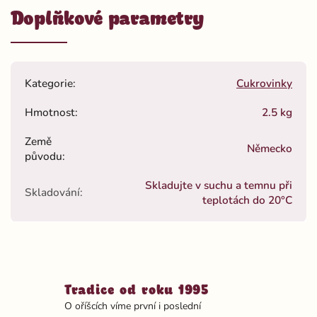
Doplňkové parametry
Kategorie
:
Cukrovinky
Hmotnost
:
2.5 kg
Země
Německo
původu
:
Skladujte v suchu a temnu při
Skladování
:
teplotách do 20°C
Tradice od roku 1995
O oříšcích víme první i poslední