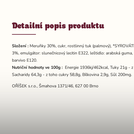
Detailní popis produktu
Složení :
Meruňky 30%, cukr, rostlinný tuk (palmový), *SYROVÁ
3%, emulgátor: slunečnicový lecitin E322, leštidlo: arabská gum
barvivo E120.
Nutriční hodnoty ve 100g :
Energie 1936kj/462kcal, Tuky 21g - z
Sacharidy 64,3g - z toho cukry 58,8g, Bílkovina 2,9g, Sůl 200mg.
OŘÍŠEK s.r.o., Šmahova 1371/46, 627 00 Brno