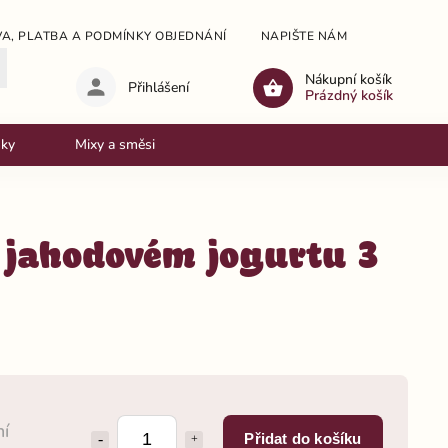
A, PLATBA A PODMÍNKY OBJEDNÁNÍ
NAPIŠTE NÁM
OBCHODNÍ
Nákupní košík
Přihlášení
Prázdný košík
nky
Mixy a směsi
jahodovém jogurtu 3
ní
Přidat do košíku