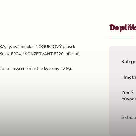
Doplňk
TKA, rýžová mouka, *JOGURTOVÝ prášek
a, šelak E904, *KONZERVANT E220, příchuť,
Katego
 toho nasycené mastné kyseliny 12,9g,
Hmotn
Země
původ
Sklado