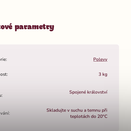
ové parametry
rie
:
Polevy
ost
:
3 kg
Spojené království
u
:
Skladujte v suchu a temnu při
vání
:
teplotách do 20°C