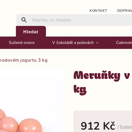
KONTAKT
DOPRAV
Hledat
Sušené ovoce
V čokoládě a polevách
Cukrovi
hodovém jogurtu 3 kg
Meruňky v 
kg
912 Kč
/ bale