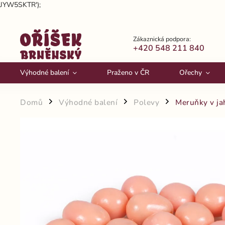
JYW5SKTR');
Zákaznická podpora:
+420 548 211 840
Výhodné balení
Praženo v ČR
Ořechy
Domů
Výhodné balení
Polevy
Meruňky v ja
/
/
/