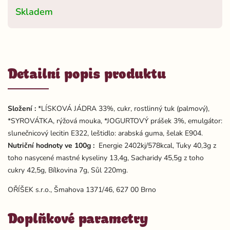
Skladem
Detailní popis produktu
Složení :
*LÍSKOVÁ JÁDRA 33%, cukr, rostlinný tuk (palmový),
*SYROVÁTKA, rýžová mouka, *JOGURTOVÝ prášek 3%, emulgátor:
slunečnicový lecitin E322, leštidlo: arabská guma, šelak E904.
Nutriční hodnoty ve 100g :
Energie 2402kj/578kcal, Tuky 40,3g z
toho nasycené mastné kyseliny 13,4g, Sacharidy 45,5g z toho
cukry 42,5g, Bílkovina 7g, Sůl 220mg.
OŘÍŠEK s.r.o., Šmahova 1371/46, 627 00 Brno
Doplňkové parametry