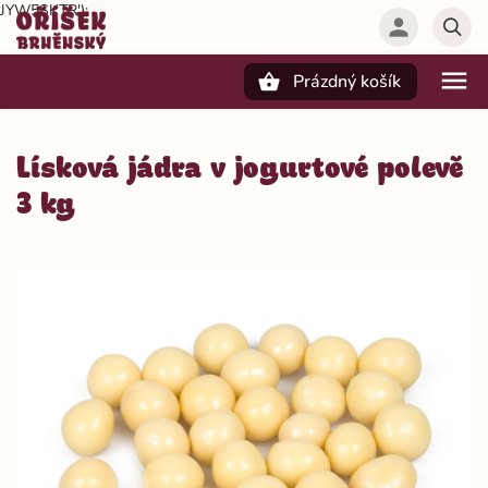
JYW5SKTR');
Prázdný košík
Hledat
Lísková jádra v jogurtové polevě
3 kg