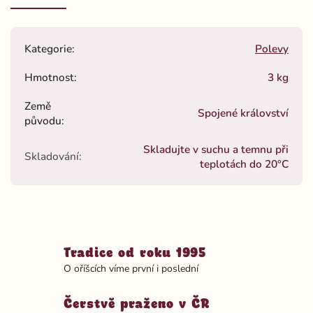
Kategorie
:
Polevy
Hmotnost
:
3 kg
Země
Spojené království
původu
:
Skladujte v suchu a temnu při
Skladování
:
teplotách do 20°C
Tradice od roku 1995
O oříšcích víme první i poslední
Čerstvě praženo v ČR