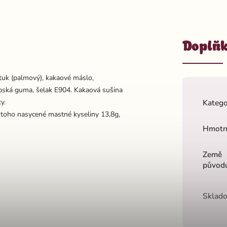
Doplňk
uk (palmový), kakaové máslo,
abská guma, šelak E904. Kakaová sušina
y.
Katego
 toho nasycené mastné kyseliny 13,8g,
Hmotn
Země
původ
Sklado