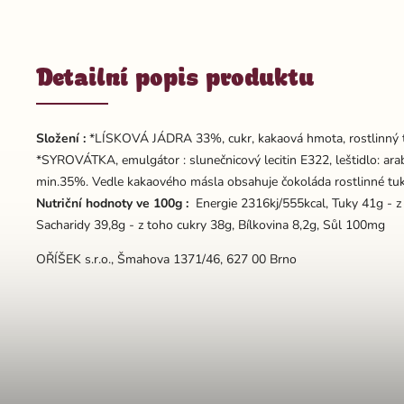
Detailní popis produktu
Složení :
*LÍSKOVÁ JÁDRA 33%, cukr, kakaová hmota, rostlinný t
*SYROVÁTKA, emulgátor : slunečnicový lecitin E322, leštidlo: ar
min.35%. Vedle kakaového másla obsahuje čokoláda rostlinné tuk
Nutriční hodnoty ve 100g :
Energie 2316kj/555kcal, Tuky 41g - z
Sacharidy 39,8g - z toho cukry 38g, Bílkovina 8,2g, Sůl 100mg
OŘÍŠEK s.r.o., Šmahova 1371/46, 627 00 Brno