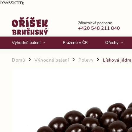
JYW5SKTR');
Zákaznická podpora:
+420 548 211 840
Výhodné balení
Praženo v ČR
Ořechy
Domů
Výhodné balení
Polevy
Lísková jádra
/
/
/