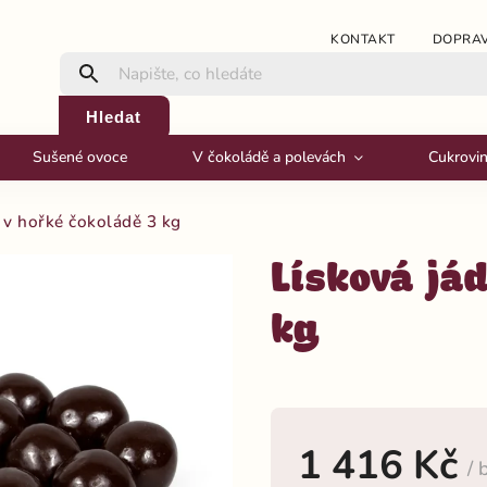
KONTAKT
DOPRAV
Hledat
Sušené ovoce
V čokoládě a polevách
Cukrovi
 v hořké čokoládě 3 kg
Lísková já
kg
1 416 Kč
/ 