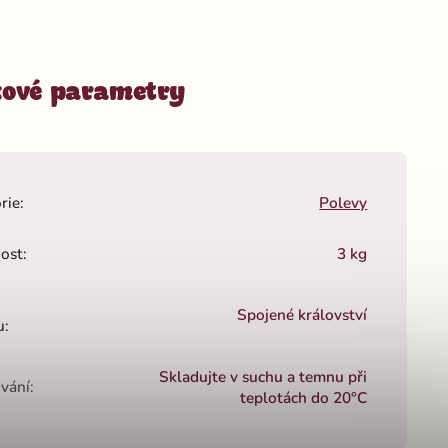
ové parametry
rie
:
Polevy
ost
:
3 kg
Spojené království
u
:
Skladujte v suchu a temnu při
vání
:
teplotách do 20°C