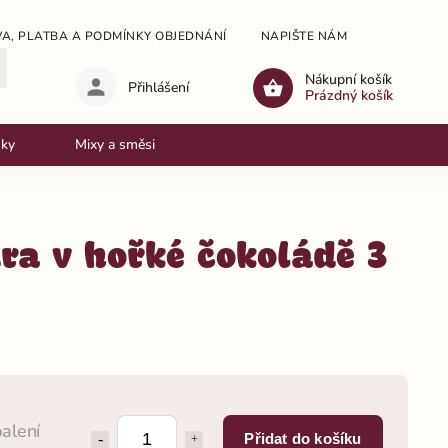
A, PLATBA A PODMÍNKY OBJEDNÁNÍ
NAPIŠTE NÁM
OBCHODNÍ
Nákupní košík
Přihlášení
Prázdný košík
nky
Mixy a směsi
dra v hořké čokoládě 3
balení
Přidat do košíku