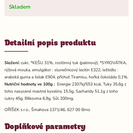
Skladem
Detailní popis produktu
Složení:
cukr, *KEŠU 31%, rostlinný tuk (palmový), *SYROVÁTKA,
rýžová mouka, emulgátor : slunečnicový lecitin E322, leštidlo :
arabská guma a šelak E904, příchuť Tiramisu, hořká čokoláda 0,1%.
Nutriční hodnoty ve 100g :
Energie 2307kj/553 kcal, Tuky 35,6g z
toho nasycené mastné kyseliny 15,5g, Sacharidy 51,1g z toho
cukry 45g, Bílkovina 6,9g, Sůl 200mg.
OŘÍŠEK s.r.o., Šmahova 1371/46, 627 00 Brno
Doplňkové parametry