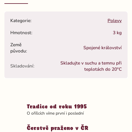
Kategorie
:
Polevy
Hmotnost
:
3 kg
Země
Spojené království
původu
:
Skladujte v suchu a temnu při
Skladování
:
teplotách do 20°C
Tradice od roku 1995
O oříšcích víme první i poslední
Čerstvě praženo v ČR