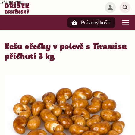
JYW5SKTR');
Prázdný košík
Hledat
Kešu ořechy v polevě s Tiramisu
příchutí 3 kg