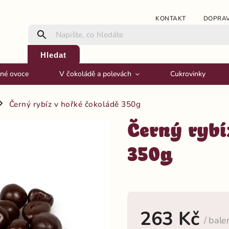
KONTAKT
DOPRAV
Hledat
né ovoce
V čokoládě a polevách
Cukrovinky
Černý rybíz v hořké čokoládě 350g
Černý rybí
350g
263 Kč
/ bale