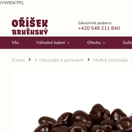
JYW5SKTR');
Zákaznická podpora:
+420 548 211 840
Vše
Výhodné balení
Ořechy
Suše
Domů
V čokoládě a polevách
Hořká čokoláda
/
/
/