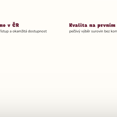
no v ČR
Kvalita na prvním
řístup a okamžitá dostupnost
pečlivý výběr surovin bez k