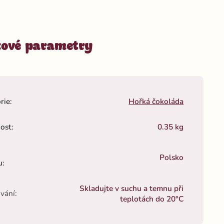
ové parametry
rie
:
Hořká čokoláda
ost
:
0.35 kg
Polsko
u
:
Skladujte v suchu a temnu při
vání
:
teplotách do 20°C