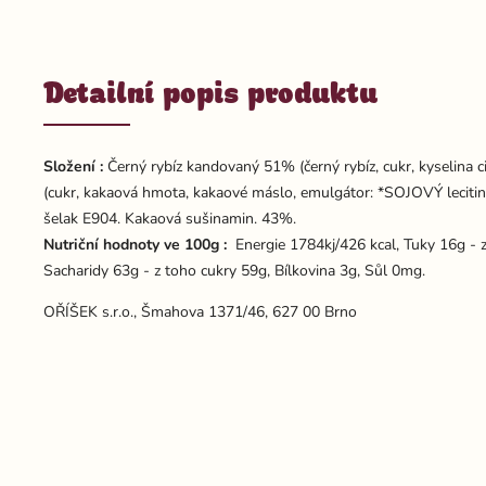
Detailní popis produktu
Složení :
Černý rybíz kandovaný 51% (černý rybíz, cukr, kyselina c
(cukr, kakaová hmota, kakaové máslo, emulgátor: *SOJOVÝ lecitin, 
šelak E904. Kakaová sušinamin. 43%.
Nutriční hodnoty ve 100g :
Energie 1784kj/426 kcal, Tuky 16g - 
Sacharidy 63g - z toho cukry 59g, Bílkovina 3g, Sůl 0mg.
OŘÍŠEK s.r.o., Šmahova 1371/46, 627 00 Brno