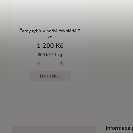
Černý rybíz v hořké čokoládě 2
kg
1 200 Kč
600 Kč / 1 kg
Do košíku
Informace 