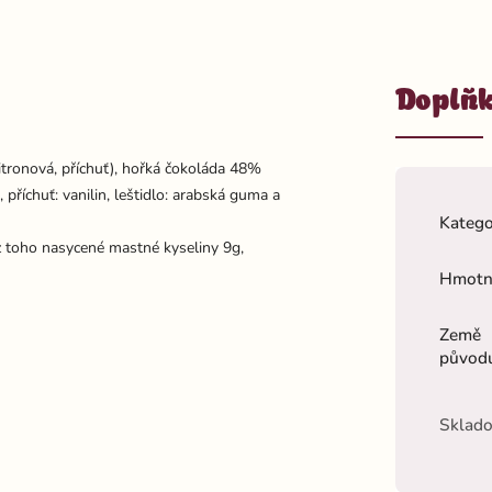
Doplňk
itronová, příchuť), hořká čokoláda 48%
příchuť: vanilin, leštidlo: arabská guma a
Katego
z toho nasycené mastné kyseliny 9g,
Hmotn
Země
původ
Sklado