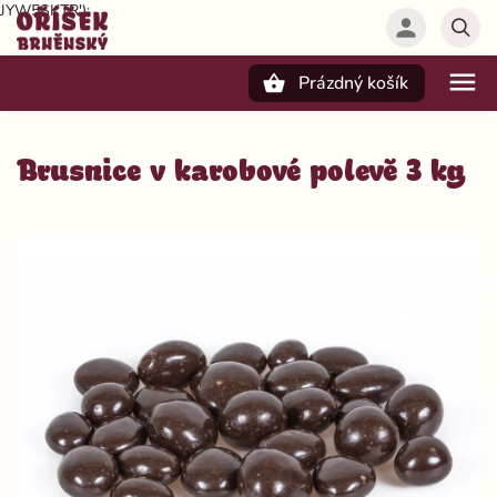
JYW5SKTR');
Prázdný košík
Hledat
Brusnice v karobové polevě 3 kg