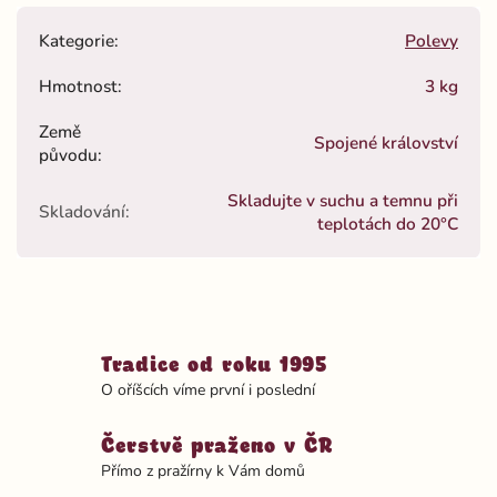
Kategorie
:
Polevy
Hmotnost
:
3 kg
Země
Spojené království
původu
:
Skladujte v suchu a temnu při
Skladování
:
teplotách do 20°C
Tradice od roku 1995
O oříšcích víme první i poslední
Čerstvě praženo v ČR
Přímo z pražírny k Vám domů