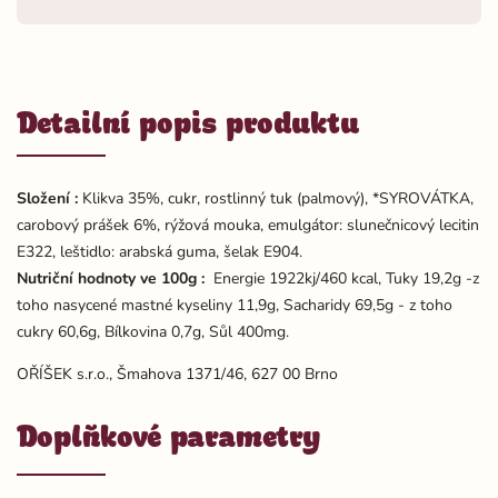
Detailní popis produktu
Složení :
Klikva 35%, cukr, rostlinný tuk (palmový), *SYROVÁTKA,
carobový prášek 6%, rýžová mouka, emulgátor: slunečnicový lecitin
E322, leštidlo: arabská guma, šelak E904.
Nutriční hodnoty ve 100g :
Energie 1922kj/460 kcal, Tuky 19,2g -z
toho nasycené mastné kyseliny 11,9g, Sacharidy 69,5g - z toho
cukry 60,6g, Bílkovina 0,7g, Sůl 400mg.
OŘÍŠEK s.r.o., Šmahova 1371/46, 627 00 Brno
Doplňkové parametry