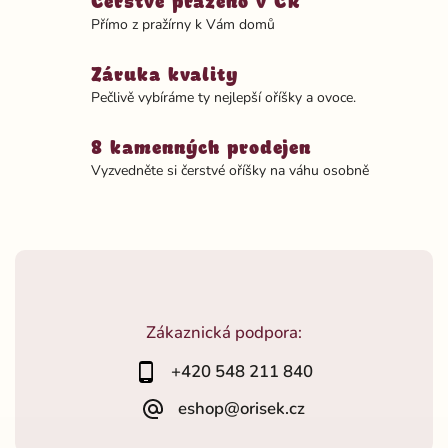
Čerstvě praženo v ČR
Přímo z pražírny k Vám domů
Záruka kvality
Pečlivě vybíráme ty nejlepší oříšky a ovoce.
8 kamenných prodejen
Vyzvedněte si čerstvé oříšky na váhu osobně
Zákaznická podpora:
+420 548 211 840
eshop@orisek.cz