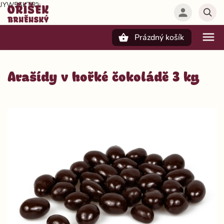
JYW5SKTR');
Prázdný košík
Hledat
Arašídy v hořké čokoládě 3 kg