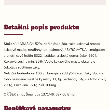
Detailní popis produktu
Složení :
*ARAŠÍDY 52%, hořká čokoláda: cukr, kakaová hmota,
kakaové máslo, rostlinný tuk (palmový), *SYROVÁTKA, emulgátor:
slunečnicový lecitin E322, leštidlo: arabská guma, šelak E904.
Kakaová sušina min. 35%. Vedle kakaového másla obsahuje
čokoláda rostlinné tuky.
Nutriční hodnoty ve 100g :
Energie 2258kj/542kcal, Tuky 38g - z
toho nasycené mastné kyseliny 11,3g, Sacharidy 34g - z toho cukry
29,1g, Bílkovina 15,1g, Sůl 100mg.
OŘÍŠEK s.r.o., Šmahova 1371/46, 627 00 Brno
Doplňkové parametry