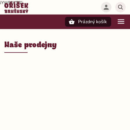
JYW5SKTR');
Prázdný košík
Hledat
Naše prodejny