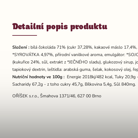
Detailní popis produktu
Složení :
bílá čokoláda 71% (cukr 37,28%, kakaové máslo 17,4%
*SYROVÁTKA 4,97%, přírodní vanilkové aroma, emulgátor: *SOJOV
(kukuřice 24%, sůl, extrakt z *JEČNÉHO sladu), glukozový sirup,
tapiokový dextrin, leštidla: arabská guma, šelak, kokosový olej, ře
Nutriční hodnoty ve 100g :
Energie 2018kj/482 kcal, Tuky 20,9g 
Sacharidy 67,2g - z toho cukry 45,7g, Bílkovina 5,4g, Sůl 840mg.
OŘÍŠEK s.r.o., Šmahova 1371/46, 627 00 Brno