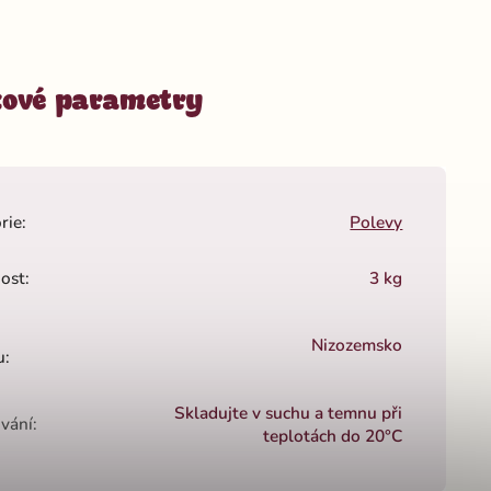
ové parametry
rie
:
Polevy
ost
:
3 kg
Nizozemsko
u
:
Skladujte v suchu a temnu při
vání
:
teplotách do 20°C