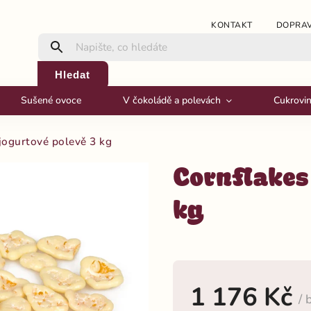
KONTAKT
DOPRAV
Hledat
Sušené ovoce
V čokoládě a polevách
Cukrovi
 jogurtové polevě 3 kg
Cornflakes
kg
1 176 Kč
/ 