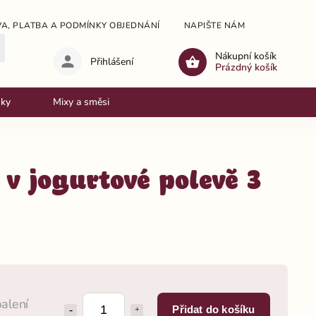
A, PLATBA A PODMÍNKY OBJEDNÁNÍ
NAPIŠTE NÁM
OBCHODNÍ
Nákupní košík
Přihlášení
Prázdný košík
nky
Mixy a směsi
 v jogurtové polevě 3
balení
Přidat do košíku