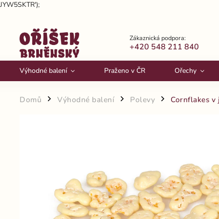
JYW5SKTR');
Zákaznická podpora:
+420 548 211 840
Výhodné balení
Praženo v ČR
Ořechy
Domů
Výhodné balení
Polevy
Cornflakes v
/
/
/