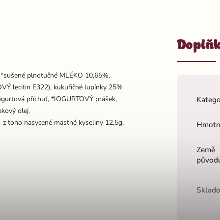
Doplňk
, *sušené plnotučné MLÉKO 10,65%,
Ý lecitin E322), kukuřičné lupínky 25%
 jogurtová příchuť, *JOGURTOVÝ prášek,
Katego
pkový olej.
- z toho nasycené mastné kyseliny 12,5g,
Hmotn
Země
původ
Sklado