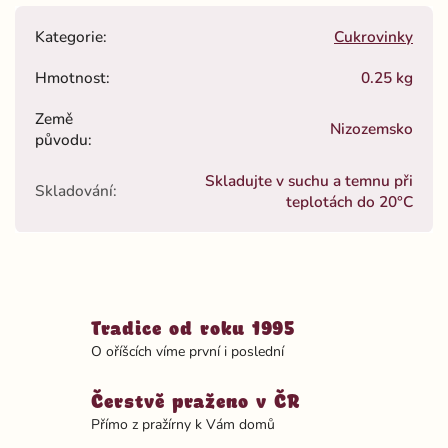
Kategorie
:
Cukrovinky
Hmotnost
:
0.25 kg
Země
Nizozemsko
původu
:
Skladujte v suchu a temnu při
Skladování
:
teplotách do 20°C
Tradice od roku 1995
O oříšcích víme první i poslední
Čerstvě praženo v ČR
Přímo z pražírny k Vám domů