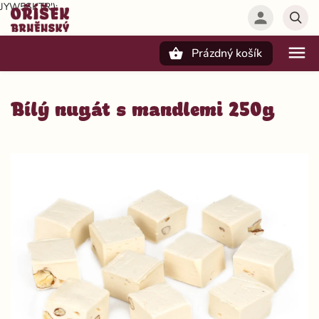
JYW5SKTR');
Prázdný košík
Hledat
Bílý nugát s mandlemi 250g