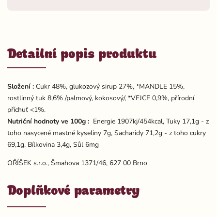
Detailní popis produktu
Složení :
Cukr 48%, glukozový sirup 27%, *MANDLE 15%,
rostlinný tuk 8,6% /palmový, kokosový/, *VEJCE 0,9%, přírodní
příchuť <1%.
Nutriční hodnoty ve 100g :
Energie 1907kj/454kcal, Tuky 17,1g - z
toho nasycené mastné kyseliny 7g, Sacharidy 71,2g - z toho cukry
69,1g, Bílkovina 3,4g, Sůl 6mg
OŘÍŠEK s.r.o., Šmahova 1371/46, 627 00 Brno
Doplňkové parametry