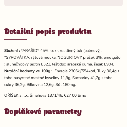
Detailní popis produktu
Složení :
*ARAŠÍDY 45%, cukr, rostlinný tuk (palmový),
*SYROVÁTKA, rýžová mouka, *JOGURTOVÝ prášek 3%, emulgátor
: slunečnicový lecitin E322, leštidlo: arabská guma, šelak E904.
Nutriční hodnoty ve 100g :
Energie 2306kj/554kcal, Tuky 36,4g z
toho nasycené mastné kyseliny 11,9g, Sacharidy 41,7g z toho
cukry 36,2g, Bílkovina 12,6g, Sůl 180mg.
OŘÍŠEK s.r.o., Šmahova 1371/46, 627 00 Brno
Doplňkové parametry