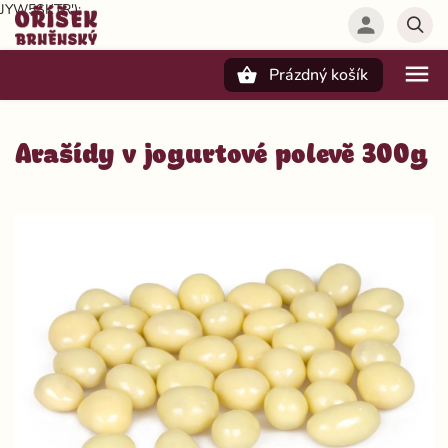
JYW5SKTR');
Prázdný košík
Hledat
Arašídy v jogurtové polevě 300g