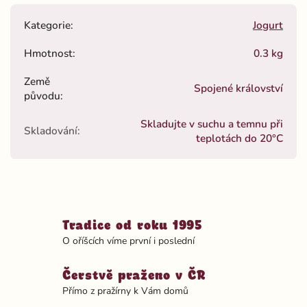
Kategorie
:
Jogurt
Hmotnost
:
0.3 kg
Země
Spojené království
původu
:
Skladujte v suchu a temnu při
Skladování
:
teplotách do 20°C
Tradice od roku 1995
O oříšcích víme první i poslední
Čerstvě praženo v ČR
Přímo z pražírny k Vám domů