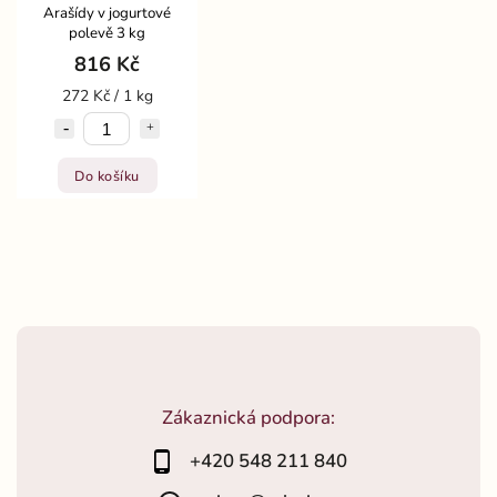
Arašídy v jogurtové
polevě 3 kg
816 Kč
272 Kč / 1 kg
Do košíku
Zákaznická podpora:
+420 548 211 840